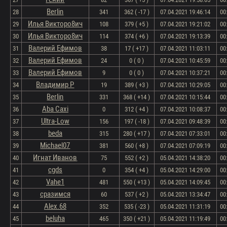
Berlin
28
341
362 ( -17 )
07.04.2021 19:46:14
00
Илья Викторо8ич
29
108
379 ( +5 )
07.04.2021 19:21:02
00
Илья Викторо8ич
30
114
374 ( +6 )
07.04.2021 19:13:39
00
Валерий Ефимов
31
38
17 ( +17 )
07.04.2021 11:03:11
00
Валерий Ефимов
32
24
0 ( 0 )
07.04.2021 10:45:59
00
Валерий Ефимов
33
9
0 ( 0 )
07.04.2021 10:37:21
00
Владимир Р
34
19
389 ( +3 )
07.04.2021 10:29:05
00
Berlin
35
331
368 ( +14 )
07.04.2021 10:15:44
00
Aba Caxi
36
0
312 ( +4 )
07.04.2021 10:08:37
00
Ultra-Low
37
156
197 ( -18 )
07.04.2021 09:48:39
00
beda
38
315
280 ( +17 )
07.04.2021 07:33:01
00
Michael07
39
381
560 ( +8 )
07.04.2021 07:09:19
00
Игнат Иванов
40
75
552 ( +2 )
05.04.2021 14:38:20
00
cgds
41
0
354 ( +4 )
05.04.2021 14:29:00
00
Vahe1
42
481
550 ( +13 )
05.04.2021 14:09:45
00
сразимся
43
60
537 ( +2 )
05.04.2021 13:34:47
00
Alex.68
44
352
535 ( -23 )
05.04.2021 11:31:19
00
beluha
45
465
350 ( +21 )
05.04.2021 11:19:49
00