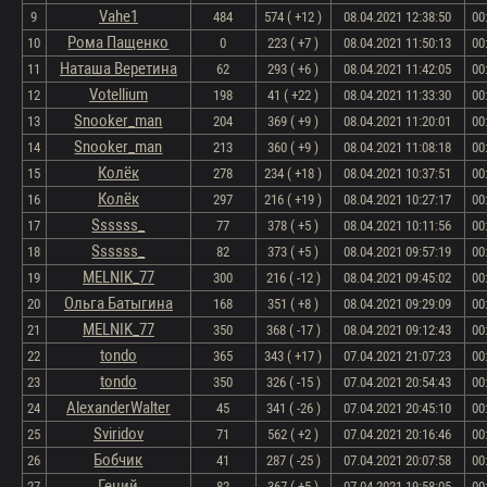
Vahe1
9
484
574 ( +12 )
08.04.2021 12:38:50
00
Рома Пащенко
10
0
223 ( +7 )
08.04.2021 11:50:13
00
Наташа Веретина
11
62
293 ( +6 )
08.04.2021 11:42:05
00
Votellium
12
198
41 ( +22 )
08.04.2021 11:33:30
00
Snooker_man
13
204
369 ( +9 )
08.04.2021 11:20:01
00
Snooker_man
14
213
360 ( +9 )
08.04.2021 11:08:18
00
Колёк
15
278
234 ( +18 )
08.04.2021 10:37:51
00
Колёк
16
297
216 ( +19 )
08.04.2021 10:27:17
00
Ssssss_
17
77
378 ( +5 )
08.04.2021 10:11:56
00
Ssssss_
18
82
373 ( +5 )
08.04.2021 09:57:19
00
MELNIK_77
19
300
216 ( -12 )
08.04.2021 09:45:02
00
Ольга Батыгина
20
168
351 ( +8 )
08.04.2021 09:29:09
00
MELNIK_77
21
350
368 ( -17 )
08.04.2021 09:12:43
00
tondo
22
365
343 ( +17 )
07.04.2021 21:07:23
00
tondo
23
350
326 ( -15 )
07.04.2021 20:54:43
00
AlexanderWalter
24
45
341 ( -26 )
07.04.2021 20:45:10
00
Sviridov
25
71
562 ( +2 )
07.04.2021 20:16:46
00
Бобчик
26
41
287 ( -25 )
07.04.2021 20:07:58
00
Гений
27
82
367 ( +5 )
07.04.2021 19:58:05
00