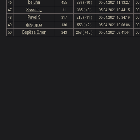
beluha
46
455
329 ( -10 )
05.04.2021 11:13:27
00
Ssssss_
47
11
385 ( +3 )
05.04.2021 10:44:15
00
Pavel S
48
317
215 ( -11 )
05.04.2021 10:34:19
00
фёдор м
49
136
558 ( +2 )
05.04.2021 10:06:06
00
Берёза Олег
50
243
263 ( +15 )
05.04.2021 09:41:44
00