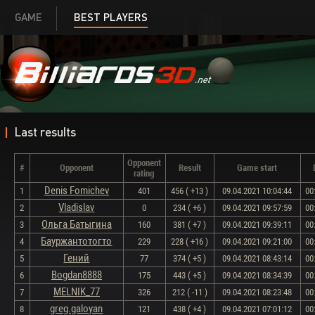
GAME
BEST PLAYERS
Last results
Opponent
#
Opponent
Result
Game start
rating
Denis Fomichev
1
401
456 ( +13 )
09.04.2021 10:04:44
00
Vladislav
2
0
234 ( +6 )
09.04.2021 09:57:59
00
Ольга Батыгина
3
160
381 ( +7 )
09.04.2021 09:39:11
00
Бауржантотогто
4
229
228 ( +16 )
09.04.2021 09:21:00
00
Гений
5
77
374 ( +5 )
09.04.2021 08:43:14
00
Bogdan8888
6
175
443 ( +5 )
09.04.2021 08:34:39
00
MELNIK_77
7
326
212 ( -11 )
09.04.2021 08:23:48
00
greg.galoyan
8
121
438 ( +4 )
09.04.2021 07:01:12
00