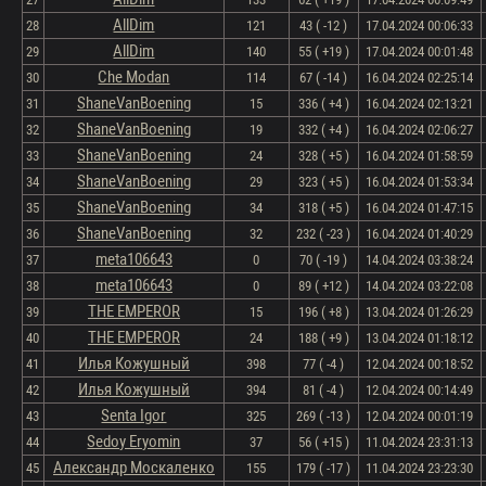
AllDim
28
121
43 ( -12 )
17.04.2024 00:06:33
AllDim
29
140
55 ( +19 )
17.04.2024 00:01:48
Che Modan
30
114
67 ( -14 )
16.04.2024 02:25:14
ShaneVanBoening
31
15
336 ( +4 )
16.04.2024 02:13:21
ShaneVanBoening
32
19
332 ( +4 )
16.04.2024 02:06:27
ShaneVanBoening
33
24
328 ( +5 )
16.04.2024 01:58:59
ShaneVanBoening
34
29
323 ( +5 )
16.04.2024 01:53:34
ShaneVanBoening
35
34
318 ( +5 )
16.04.2024 01:47:15
ShaneVanBoening
36
32
232 ( -23 )
16.04.2024 01:40:29
meta106643
37
0
70 ( -19 )
14.04.2024 03:38:24
meta106643
38
0
89 ( +12 )
14.04.2024 03:22:08
THE EMPEROR
39
15
196 ( +8 )
13.04.2024 01:26:29
THE EMPEROR
40
24
188 ( +9 )
13.04.2024 01:18:12
Илья Кожушный
41
398
77 ( -4 )
12.04.2024 00:18:52
Илья Кожушный
42
394
81 ( -4 )
12.04.2024 00:14:49
Senta Igor
43
325
269 ( -13 )
12.04.2024 00:01:19
Sedoy Eryomin
44
37
56 ( +15 )
11.04.2024 23:31:13
Александр Москаленко
45
155
179 ( -17 )
11.04.2024 23:23:30