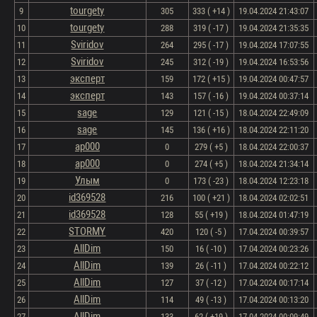
tourgety
9
305
333 ( +14 )
19.04.2024 21:43:07
tourgety
10
288
319 ( -17 )
19.04.2024 21:35:35
Sviridov
11
264
295 ( -17 )
19.04.2024 17:07:55
Sviridov
12
245
312 ( -19 )
19.04.2024 16:53:56
эксперт
13
159
172 ( +15 )
19.04.2024 00:47:57
эксперт
14
143
157 ( -16 )
19.04.2024 00:37:14
sage
15
129
121 ( -15 )
18.04.2024 22:49:09
sage
16
145
136 ( +16 )
18.04.2024 22:11:20
ap000
17
0
279 ( +5 )
18.04.2024 22:00:37
ap000
18
0
274 ( +5 )
18.04.2024 21:34:14
Улым
19
0
173 ( -23 )
18.04.2024 12:23:18
id369528
20
216
100 ( +21 )
18.04.2024 02:02:51
id369528
21
128
55 ( +19 )
18.04.2024 01:47:19
STORMY
22
420
120 ( -5 )
17.04.2024 00:39:57
AllDim
23
150
16 ( -10 )
17.04.2024 00:23:26
AllDim
24
139
26 ( -11 )
17.04.2024 00:22:12
AllDim
25
127
37 ( -12 )
17.04.2024 00:17:14
AllDim
26
114
49 ( -13 )
17.04.2024 00:13:20
AllDim
27
133
62 ( +19 )
17.04.2024 00:09:49