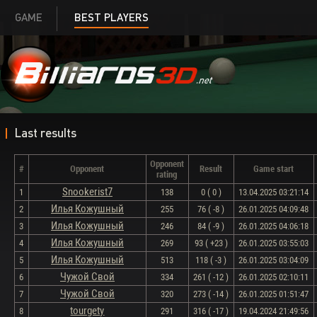
GAME
BEST PLAYERS
Last results
Opponent
#
Opponent
Result
Game start
rating
Snookerist7
1
138
0 ( 0 )
13.04.2025 03:21:14
Илья Кожушный
2
255
76 ( -8 )
26.01.2025 04:09:48
Илья Кожушный
3
246
84 ( -9 )
26.01.2025 04:06:18
Илья Кожушный
4
269
93 ( +23 )
26.01.2025 03:55:03
Илья Кожушный
5
513
118 ( -3 )
26.01.2025 03:04:09
Чужой Свой
6
334
261 ( -12 )
26.01.2025 02:10:11
Чужой Свой
7
320
273 ( -14 )
26.01.2025 01:51:47
tourgety
8
291
316 ( -17 )
19.04.2024 21:49:56