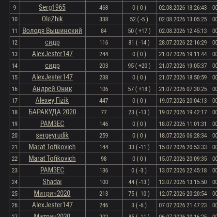
Serg1965
9
468
0 ( 0 )
02.08.2026 13:26:43
0
OleZhik
10
338
52 ( -5 )
02.08.2026 13:05:25
0
Володя Вышинский
11
84
50 ( +17 )
02.08.2026 12:45:13
0
сидр
12
116
81 ( -14 )
28.07.2026 22:16:29
0
AlexJester147
13
244
0 ( 0 )
21.07.2026 19:11:44
0
сидр
14
203
95 ( +20 )
21.07.2026 19:05:37
0
AlexJester147
15
238
0 ( 0 )
21.07.2026 18:50:59
0
Андрей Оник
16
106
57 ( +18 )
21.07.2026 07:30:25
0
Alexey Fizik
17
447
0 ( 0 )
19.07.2026 20:04:13
0
БАРАКУДА 2020
18
77
23 ( -13 )
19.07.2026 19:42:17
0
PAM3EC
19
146
0 ( 0 )
18.07.2026 11:01:31
0
sergeyrudik
20
259
0 ( 0 )
18.07.2026 06:28:34
0
Marat Tofikovich
21
144
33 ( -11 )
15.07.2026 20:53:33
0
Marat Tofikovich
22
98
0 ( 0 )
15.07.2026 20:09:35
0
PAM3EC
23
136
0 ( -3 )
13.07.2026 22:45:18
0
Shadai
24
100
44 ( -13 )
13.07.2026 13:15:50
0
Митрич2020
25
213
75 ( -10 )
12.07.2026 20:20:54
0
AlexJester147
26
246
3 ( -6 )
07.07.2026 21:47:23
0
Митрич2020
27
202
85 ( -11 )
06.07.2026 20:16:25
0