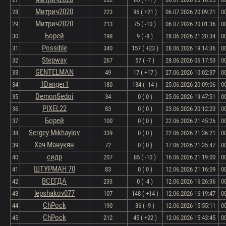
Митрич2020
28
223
96 ( +21 )
06.07.2026 20:09:21
0
Митрич2020
29
213
75 ( -10 )
06.07.2026 20:01:36
0
Борей
30
198
9 ( -8 )
28.06.2026 21:20:34
0
Possible
31
340
157 ( +23 )
28.06.2026 19:14:36
0
Stepway
32
267
57 ( -7 )
28.06.2026 06:17:53
0
GENTELMAN
33
49
17 ( +17 )
27.06.2026 10:02:37
0
1Danger1
34
180
134 ( -14 )
25.06.2026 20:09:06
0
DemonSedoi
35
34
0 ( 0 )
25.06.2026 19:47:51
0
PIXEL22
36
83
0 ( 0 )
23.06.2026 20:12:23
0
Борей
37
100
0 ( 0 )
22.06.2026 21:45:26
0
Sergey Mikhaylov
38
339
0 ( 0 )
22.06.2026 21:36:21
0
Хач Манукян
39
72
0 ( 0 )
17.06.2026 21:35:47
0
сидр
40
207
85 ( -10 )
16.06.2026 21:19:00
0
ШТУРМАН 70
41
83
0 ( 0 )
12.06.2026 21:16:09
0
ВСЕГДА
42
233
0 ( -4 )
12.06.2026 16:26:36
0
lepshakov077
43
107
148 ( +14 )
12.06.2026 16:19:47
0
ChPock
44
190
36 ( -9 )
12.06.2026 15:55:11
0
ChPock
45
212
45 ( +22 )
12.06.2026 15:43:45
0