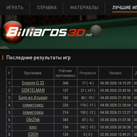
ИГРАТЬ
СПРАВКА
МАТЕРИАЛЫ
ЛУЧШИЕ И
Последние результаты игр
Рейтинг
#
Противник
Результат
Начало
противника
Evgeniy G 33
1
368
17 ( -4 )
06.08.2026 16:19:29
0
GENTELMAN
2
137
21 ( +21 )
05.08.2026 22:43:56
0
Баур из Атырау
3
182
40 ( -10 )
04.08.2026 21:39:30
0
семигорец
4
226
119 ( -11 )
04.08.2026 21:28:04
0
семигорец
5
214
130 ( -12 )
04.08.2026 21:12:27
0
OleZhik
6
343
47 ( -5 )
03.08.2026 21:07:38
0
xixo
7
154
142 ( -15 )
03.08.2026 20:56:38
0
O3OH
8
124
0 ( 0 )
02.08.2026 13:49:21
0