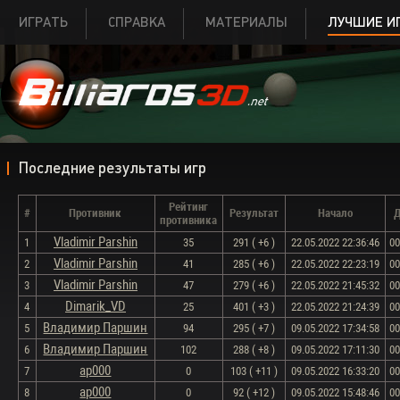
ИГРАТЬ
СПРАВКА
МАТЕРИАЛЫ
ЛУЧШИЕ И
Последние результаты игр
Рейтинг
#
Противник
Результат
Начало
Д
противника
Vladimir Parshin
1
35
291 ( +6 )
22.05.2022 22:36:46
00
Vladimir Parshin
2
41
285 ( +6 )
22.05.2022 22:23:19
00
Vladimir Parshin
3
47
279 ( +6 )
22.05.2022 21:45:32
00
Dimarik_VD
4
25
401 ( +3 )
22.05.2022 21:24:39
00
Владимир Паршин
5
94
295 ( +7 )
09.05.2022 17:34:58
00
Владимир Паршин
6
102
288 ( +8 )
09.05.2022 17:11:30
00
ap000
7
0
103 ( +11 )
09.05.2022 16:33:20
00
ap000
8
0
92 ( +12 )
09.05.2022 15:48:46
00