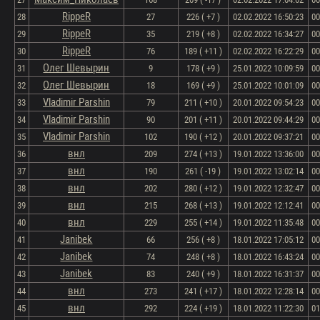
RippeR
28
27
226 ( +7 )
02.02.2022 16:50:23
00
RippeR
29
35
219 ( +8 )
02.02.2022 16:34:27
00
RippeR
30
76
189 ( +11 )
02.02.2022 16:22:29
00
Олег Шевырин
31
9
178 ( +9 )
25.01.2022 10:09:59
00
Олег Шевырин
32
18
169 ( +9 )
25.01.2022 10:01:09
00
Vladimir Parshin
33
79
211 ( +10 )
20.01.2022 09:54:23
00
Vladimir Parshin
34
90
201 ( +11 )
20.01.2022 09:44:29
00
Vladimir Parshin
35
102
190 ( +12 )
20.01.2022 09:37:21
00
внл
36
209
274 ( +13 )
19.01.2022 13:36:00
00
внл
37
190
261 ( -19 )
19.01.2022 13:02:14
00
внл
38
202
280 ( +12 )
19.01.2022 12:32:47
00
внл
39
215
268 ( +13 )
19.01.2022 12:12:41
00
внл
40
229
255 ( +14 )
19.01.2022 11:35:48
00
Janibek
41
66
256 ( +8 )
18.01.2022 17:05:12
00
Janibek
42
74
248 ( +8 )
18.01.2022 16:43:24
00
Janibek
43
83
240 ( +9 )
18.01.2022 16:31:37
00
внл
44
273
241 ( +17 )
18.01.2022 12:28:14
00
внл
45
292
224 ( +19 )
18.01.2022 11:22:30
01