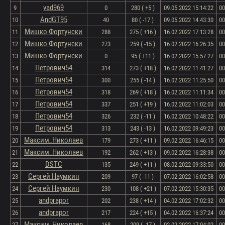
vad969
9
0
280 ( +5 )
09.05.2022 15:14:22
00
AndGT95
10
40
80 ( -17 )
09.05.2022 14:43:30
00
Мишко Фортунски
11
288
275 ( +16 )
16.02.2022 17:13:28
00
Мишко Фортунски
12
273
259 ( -15 )
16.02.2022 16:26:35
00
Мишко Фортунски
13
0
95 ( +11 )
16.02.2022 15:57:27
00
Петрович54
14
314
273 ( +18 )
16.02.2022 11:41:27
00
Петрович54
15
300
255 ( -14 )
16.02.2022 11:25:50
00
Петрович54
16
318
269 ( +18 )
16.02.2022 11:11:34
00
Петрович54
17
337
251 ( +19 )
16.02.2022 11:02:03
00
Петрович54
18
326
232 ( -11 )
16.02.2022 10:48:22
00
Петрович54
19
313
243 ( -13 )
16.02.2022 09:49:23
00
Максим_Николаев
20
179
273 ( +11 )
09.02.2022 16:46:15
00
Максим_Николаев
21
192
262 ( +13 )
09.02.2022 16:28:38
00
DSTC
22
135
249 ( +11 )
08.02.2022 09:33:50
00
Сергей Наумкин
23
209
97 ( -11 )
07.02.2022 16:02:58
00
Сергей Наумкин
24
230
108 ( +21 )
07.02.2022 15:30:35
00
andprapor
25
202
238 ( +14 )
04.02.2022 17:02:32
00
andprapor
26
217
224 ( +15 )
04.02.2022 16:37:24
00
Максим_Николаев
27
168
209 ( -17 )
02.02.2022 17:04:02
00