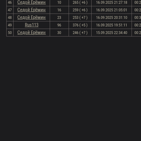
Седой Ерёмин
46
10
265 ( +6 )
16.09.2025 21:27:18
00:2
Седой Ерёмин
47
16
259 ( +6 )
16.09.2025 21:05:01
00:2
Седой Ерёмин
48
23
253 ( +7 )
16.09.2025 20:31:10
00:3
Rus113
49
96
376 ( +5 )
16.09.2025 19:51:11
00:2
Седой Ерёмин
50
30
246 ( +7 )
15.09.2025 22:34:40
00:2