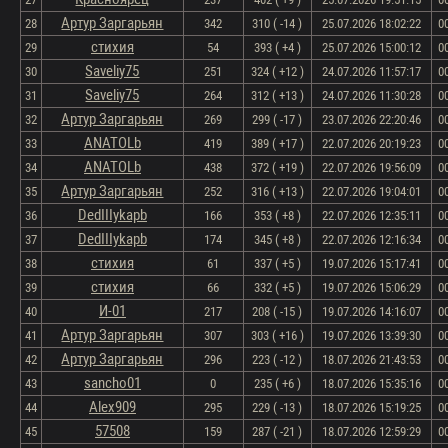
Артур Заргарьян
28
342
310 ( -14 )
25.07.2026 18:02:22
0
стихия
29
54
393 ( +4 )
25.07.2026 15:00:12
0
Saveliy75
30
251
324 ( +12 )
24.07.2026 11:57:17
0
Saveliy75
31
264
312 ( +13 )
24.07.2026 11:30:28
0
Артур Заргарьян
32
269
299 ( -17 )
23.07.2026 22:20:46
0
ANATOLb
33
419
389 ( +17 )
22.07.2026 20:19:23
0
ANATOLb
34
438
372 ( +19 )
22.07.2026 19:56:09
0
Артур Заргарьян
35
252
316 ( +13 )
22.07.2026 19:04:01
0
DedIIIykapb
36
166
353 ( +8 )
22.07.2026 12:35:11
0
DedIIIykapb
37
174
345 ( +8 )
22.07.2026 12:16:34
0
стихия
38
61
337 ( +5 )
19.07.2026 15:17:41
0
стихия
39
66
332 ( +5 )
19.07.2026 15:06:29
0
И-01
40
217
208 ( -15 )
19.07.2026 14:16:07
0
Артур Заргарьян
41
307
303 ( +16 )
19.07.2026 13:39:30
0
Артур Заргарьян
42
296
223 ( -12 )
18.07.2026 21:43:53
0
sancho01
43
0
235 ( +6 )
18.07.2026 15:35:16
0
Alex909
44
295
229 ( -13 )
18.07.2026 15:19:25
0
57508
45
159
287 ( -21 )
18.07.2026 12:59:29
0