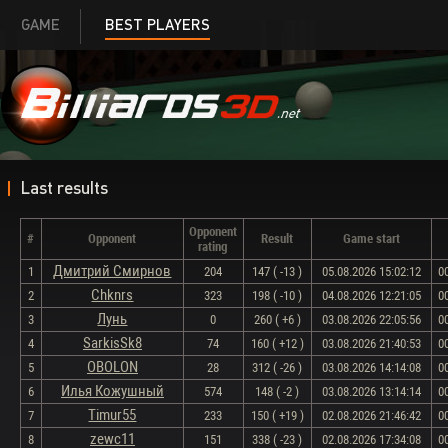
GAME
BEST PLAYERS
Last results
Opponent
#
Opponent
Result
Game start
rating
Дмитрий Смирнов
1
204
147 ( -13 )
05.08.2026 15:02:12
0
Chknrs
2
323
198 ( -10 )
04.08.2026 12:21:05
0
Лунь
3
0
260 ( +6 )
03.08.2026 22:05:56
0
SarkisSk8
4
74
160 ( +12 )
03.08.2026 21:40:53
0
OBOLON
5
28
312 ( -26 )
03.08.2026 14:14:08
0
Илья Кожушный
6
574
148 ( -2 )
03.08.2026 13:14:14
0
Timur55
7
233
150 ( +19 )
02.08.2026 21:46:42
0
zewc11
8
151
338 ( -23 )
02.08.2026 17:34:08
0