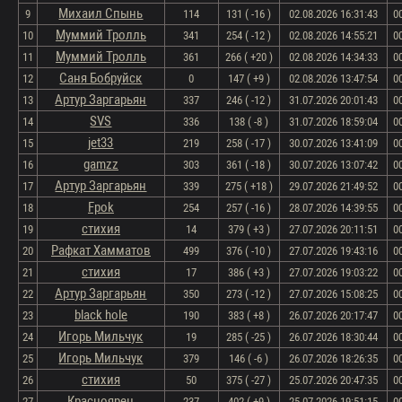
Михаил Спынь
9
114
131 ( -16 )
02.08.2026 16:31:43
0
Муммий Тролль
10
341
254 ( -12 )
02.08.2026 14:55:21
0
Муммий Тролль
11
361
266 ( +20 )
02.08.2026 14:34:33
0
Саня Бобруйск
12
0
147 ( +9 )
02.08.2026 13:47:54
0
Артур Заргарьян
13
337
246 ( -12 )
31.07.2026 20:01:43
0
SVS
14
336
138 ( -8 )
31.07.2026 18:59:04
0
jet33
15
219
258 ( -17 )
30.07.2026 13:41:09
0
gamzz
16
303
361 ( -18 )
30.07.2026 13:07:42
0
Артур Заргарьян
17
339
275 ( +18 )
29.07.2026 21:49:52
0
Fpok
18
254
257 ( -16 )
28.07.2026 14:39:55
0
стихия
19
14
379 ( +3 )
27.07.2026 20:11:51
0
Рафкат Хамматов
20
499
376 ( -10 )
27.07.2026 19:43:16
0
стихия
21
17
386 ( +3 )
27.07.2026 19:03:22
0
Артур Заргарьян
22
350
273 ( -12 )
27.07.2026 15:08:25
0
black hole
23
190
383 ( +8 )
26.07.2026 20:17:47
0
Игорь Мильчук
24
19
285 ( -25 )
26.07.2026 18:30:44
0
Игорь Мильчук
25
379
146 ( -6 )
26.07.2026 18:26:35
0
стихия
26
50
375 ( -27 )
25.07.2026 20:47:35
0
Красноярец
27
237
402 ( +9 )
25.07.2026 19:51:15
0