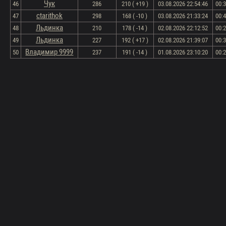
Чук
46
286
210 ( +19 )
03.08.2026 22:54:46
00:
ctarithok
47
298
168 ( -10 )
03.08.2026 21:33:24
00:
Льдинка
48
210
178 ( -14 )
02.08.2026 22:12:52
00:
Льдинка
49
227
192 ( +17 )
02.08.2026 21:39:07
00:
Владимир 9999
50
237
191 ( -14 )
01.08.2026 23:10:20
00: