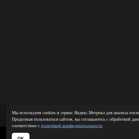
Мы используем cookies и сервис Яндекс.Метрика для анализа посе
Публичная оферта
|
Политика 
Продолжая пользоваться сайтом, вы соглашаетесь с обработкой да
соответствии с
политикой конфиденциальности
.
Copyright 
OK