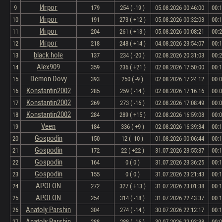
Игрог
9
179
254 ( -19 )
05.08.2026 00:46:00
00:
Игрог
10
191
273 ( +12 )
05.08.2026 00:32:03
00:
Игрог
11
204
261 ( +13 )
05.08.2026 00:08:21
00:
Игрог
12
218
248 ( +14 )
04.08.2026 23:54:07
00:
black hole
13
137
234 ( -20 )
02.08.2026 20:31:03
00:
Alex909
14
359
236 ( +21 )
02.08.2026 17:50:00
00:
Demon Dovy
15
393
250 ( -9 )
02.08.2026 17:24:12
00:
Konstantin2002
16
285
259 ( -14 )
02.08.2026 17:16:16
00:
Konstantin2002
17
269
273 ( -16 )
02.08.2026 17:08:49
00:
Konstantin2002
18
284
289 ( +15 )
02.08.2026 16:59:08
00:
Veen
19
184
336 ( +9 )
02.08.2026 16:39:34
00:
Gospodin
20
150
12 ( -10 )
01.08.2026 00:06:44
00:
Gospodin
21
172
22 ( +22 )
31.07.2026 23:55:37
00:
Gospodin
22
164
0 ( 0 )
31.07.2026 23:36:25
00:
Gospodin
23
155
0 ( 0 )
31.07.2026 23:21:43
00:
APOLON
24
272
327 ( +13 )
31.07.2026 23:01:38
00:
APOLON
25
254
314 ( -18 )
31.07.2026 22:43:37
00:
Anatoly Parshin
26
304
274 ( -14 )
30.07.2026 22:12:17
00:
Anatoly Parshin
27
288
288 ( -16 )
30.07.2026 22:03:38
00: