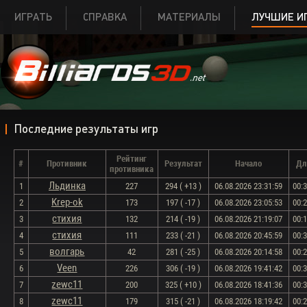
ИГРАТЬ
СПРАВКА
МАТЕРИАЛЫ
ЛУЧШИЕ И
Последние результаты игр
Рейтинг
#
Противник
Результат
Начало
Дл
противника
Льдинка
1
227
294 ( +13 )
06.08.2026 23:31:59
00:
Krep-ok
2
173
197 ( -17 )
06.08.2026 23:05:53
00:
стихия
3
132
214 ( -19 )
06.08.2026 21:19:07
00:
стихия
4
111
233 ( -21 )
06.08.2026 20:45:59
00:
волгарь
5
42
281 ( -25 )
06.08.2026 20:14:58
00:
Veen
6
226
306 ( -19 )
06.08.2026 19:41:42
00:
zewc11
7
200
325 ( +10 )
06.08.2026 18:41:36
00:
zewc11
8
179
315 ( -21 )
06.08.2026 18:19:42
00: