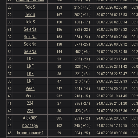
TeloS
28
153
215 ( +13 )
30.07.2026 02:53:40
00:
TeloS
29
167
202 ( +14 )
30.07.2026 02:18:53
00:
TeloS
30
150
188 ( -17 )
30.07.2026 02:03:14
00:
SeleNa
31
186
332 ( -22 )
30.07.2026 00:42:32
00:
SeleNa
32
163
354 ( -23 )
30.07.2026 00:23:00
00:
SeleNa
33
138
377 ( -25 )
30.07.2026 00:09:12
00:
SeleNa
34
144
402 ( +6 )
29.07.2026 23:39:45
00:
LKF
35
23
205 ( -23 )
29.07.2026 23:15:43
00:
LKF
36
30
228 ( +7 )
29.07.2026 23:11:42
00:
LKF
37
38
221 ( +8 )
29.07.2026 22:52:47
00:
LKF
38
47
213 ( +9 )
29.07.2026 22:02:33
00:
Veen
39
247
204 ( -14 )
25.07.2026 20:02:57
00:
Veen
40
232
218 ( -15 )
25.07.2026 19:41:45
00:
224
41
27
396 ( -27 )
24.07.2026 21:01:20
00:
224
42
30
423 ( +3 )
24.07.2026 20:16:36
00:
Alex909
43
305
233 ( -12 )
24.07.2026 20:00:07
00:
волгарь
44
102
245 ( +10 )
24.07.2026 17:19:15
00:
brunobanani64
45
29
304 ( -25 )
24.07.2026 09:03:00
00: