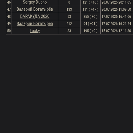
Sergey Dubno
46
0
121 ( +10 )
20.07.2026 20:11:05
Валерий Богатырёв
47
133
111 ( +17 )
20.07.2026 11:09:50
БАРАКУДА 2020
48
93
355 ( +6 )
17.07.2026 16:41:06
Валерий Богатырёв
49
212
94 ( +21 )
17.07.2026 16:21:54
Lucky
50
33
195 ( +9 )
15.07.2026 12:11:30