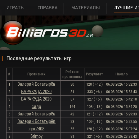
ИГРАТЬ
СПРАВКА
МАТЕРИАЛЫ
ЛУЧШИЕ И
Последние результаты игр
Рейтинг
#
Противник
Результат
Начало
противника
Валерий Богатырёв
1
30
120 ( +12 )
06.08.2026 16:32:33
БАРАКУДА 2020
2
81
333 ( +6 )
06.08.2026 15:53:43
БАРАКУДА 2020
3
87
327 ( +6 )
06.08.2026 15:42:10
сидр
4
164
108 ( -13 )
06.08.2026 15:34:25
Валерий Богатырёв
5
42
121 ( +12 )
06.08.2026 15:29:33
Валерий Богатырёв
6
23
109 ( -19 )
06.08.2026 15:22:55
igor7408
7
55
128 ( +12 )
06.08.2026 15:07:24
Stimpy
8
31
321 ( +5 )
05.08.2026 23:38:43