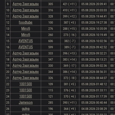
Артур Заргарьян
9
305
421 ( +11 )
05.08.2026 20:09:41
00:
Артур Заргарьян
10
316
410 ( +11 )
05.08.2026 20:03:03
00:
Артур Заргарьян
11
328
399 ( +12 )
05.08.2026 19:44:41
00:
foodtube
12
100
387 ( +5 )
05.08.2026 19:27:38
00:
Mirofi
13
276
288 ( +15 )
05.08.2026 10:35:09
00:
Mirofi
14
260
273 ( -16 )
05.08.2026 10:19:49
00:
AVENTUS
15
606
382 ( -7 )
05.08.2026 10:02:56
00:
AVENTUS
16
599
389 ( -7 )
05.08.2026 09:42:52
00:
Артур Заргарьян
17
333
396 ( +13 )
05.08.2026 09:32:21
00:
Артур Заргарьян
18
347
383 ( +14 )
05.08.2026 09:13:21
00:
Артур Заргарьян
19
330
369 ( -17 )
05.08.2026 09:02:36
00:
Артур Заргарьян
20
344
386 ( +14 )
05.08.2026 08:56:31
00:
Артур Заргарьян
21
326
372 ( -18 )
05.08.2026 08:44:07
00:
1001500
22
109
381 ( +5 )
05.08.2026 01:48:12
00:
1001500
23
115
376 ( +6 )
05.08.2026 01:33:11
00:
1001500
24
121
370 ( +6 )
05.08.2026 01:17:39
00:
Jameson
25
285
390 ( +11 )
05.08.2026 00:40:44
00:
gulya
26
196
364 ( +9 )
04.08.2026 23:08:29
00:
gulya
27
205
355 ( +9 )
04.08.2026 22:58:22
00: