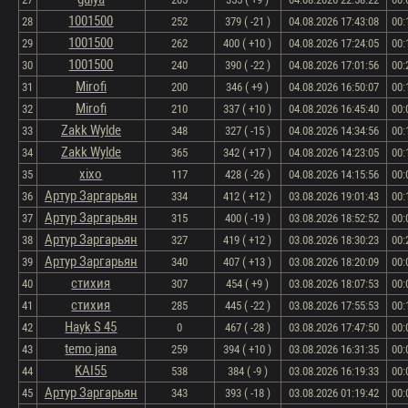
1001500
28
252
379 ( -21 )
04.08.2026 17:43:08
00:
1001500
29
262
400 ( +10 )
04.08.2026 17:24:05
00:
1001500
30
240
390 ( -22 )
04.08.2026 17:01:56
00:
Mirofi
31
200
346 ( +9 )
04.08.2026 16:50:07
00:
Mirofi
32
210
337 ( +10 )
04.08.2026 16:45:40
00:
Zakk Wylde
33
348
327 ( -15 )
04.08.2026 14:34:56
00:
Zakk Wylde
34
365
342 ( +17 )
04.08.2026 14:23:05
00:
xixo
35
117
428 ( -26 )
04.08.2026 14:15:56
00:
Артур Заргарьян
36
334
412 ( +12 )
03.08.2026 19:01:43
00:
Артур Заргарьян
37
315
400 ( -19 )
03.08.2026 18:52:52
00:
Артур Заргарьян
38
327
419 ( +12 )
03.08.2026 18:30:23
00:
Артур Заргарьян
39
340
407 ( +13 )
03.08.2026 18:20:09
00:
стихия
40
307
454 ( +9 )
03.08.2026 18:07:53
00:
стихия
41
285
445 ( -22 )
03.08.2026 17:55:53
00:
Hayk S 45
42
0
467 ( -28 )
03.08.2026 17:47:50
00:
temo jana
43
259
394 ( +10 )
03.08.2026 16:31:35
00:
KAI55
44
538
384 ( -9 )
03.08.2026 16:19:33
00:
Артур Заргарьян
45
343
393 ( -18 )
03.08.2026 01:19:42
00: