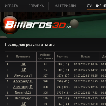
ИГРАТЬ
СПРАВКА
МАТЕРИАЛЫ
ЛУЧШИЕ И
Последние результаты игр
Рейтинг
#
Противник
Результат
Начало
Дл
противника
LKF
1
91
387 ( +5 )
02.08.2026 23:08:36
00:
LKF
2
96
382 ( +5 )
02.08.2026 22:54:52
00:
Alekcccsss1
3
327
357 ( -17 )
31.07.2026 21:56:55
00:
Александр П.
4
378
279 ( -11 )
30.07.2026 22:16:25
00:
Александр П.
5
398
290 ( +20 )
30.07.2026 22:07:05
00:
Novichok22
6
305
377 ( +12 )
29.07.2026 23:17:53
00:
DedIIIykapb
7
189
374 ( +8 )
28.07.2026 08:47:35
00:
LKF
8
39
365 ( +4 )
27.07.2026 23:50:50
00: