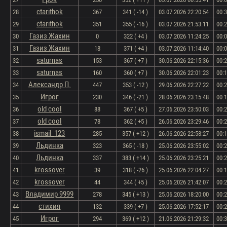
ctarithok
28
367
341 ( -14 )
03.07.2026 22:20:54
00:
ctarithok
29
351
355 ( -16 )
03.07.2026 21:53:11
00:
Газиз Жахин
30
0
322 ( +4 )
03.07.2026 11:24:25
00:
Газиз Жахин
31
18
371 ( +4 )
03.07.2026 11:14:40
00:
saturnas
32
153
367 ( +7 )
30.06.2026 22:15:36
00:
saturnas
33
160
360 ( +7 )
30.06.2026 22:01:23
00:
Александр П.
34
447
353 ( -12 )
29.06.2026 22:27:22
00:
Игрог
35
230
346 ( -21 )
28.06.2026 23:15:48
00:
old cool
36
88
367 ( +5 )
27.06.2026 23:50:03
00:
old cool
37
78
362 ( +5 )
26.06.2026 23:29:46
00:
ismail_123
38
285
357 ( +12 )
26.06.2026 22:58:27
00:
Льдинка
39
323
365 ( -18 )
25.06.2026 23:55:02
00:
Льдинка
40
337
383 ( +14 )
25.06.2026 23:25:21
00:
krossover
41
39
318 ( -26 )
25.06.2026 22:04:27
00:
krossover
42
44
344 ( +5 )
25.06.2026 21:42:07
00:
Владимир 9999
43
278
345 ( +13 )
25.06.2026 18:20:00
00:
стихия
44
132
339 ( +7 )
25.06.2026 17:52:17
00:
Игрог
45
294
369 ( +12 )
21.06.2026 21:29:32
00: