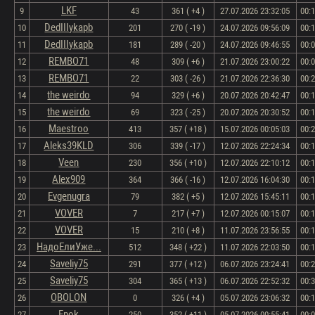
LKF
9
43
361 ( +4 )
27.07.2026 23:32:05
00:
DedIIIykapb
10
201
270 ( -19 )
24.07.2026 09:56:09
00:
DedIIIykapb
11
181
289 ( -20 )
24.07.2026 09:46:55
00:
REMBO71
12
48
309 ( +6 )
21.07.2026 23:00:22
00:
REMBO71
13
22
303 ( -26 )
21.07.2026 22:36:30
00:
the weirdo
14
94
329 ( +6 )
20.07.2026 20:42:47
00:
the weirdo
15
69
323 ( -25 )
20.07.2026 20:30:52
00:
Maestroo
16
413
357 ( +18 )
15.07.2026 00:05:03
00:
Aleks39KLD
17
306
339 ( -17 )
12.07.2026 22:24:34
00:
Veen
18
230
356 ( +10 )
12.07.2026 22:10:12
00:
Alex909
19
364
366 ( -16 )
12.07.2026 16:04:30
00:
Evgenugra
20
79
382 ( +5 )
12.07.2026 15:45:11
00:
VOVER
21
7
217 ( +7 )
12.07.2026 00:15:07
00:
VOVER
22
15
210 ( +8 )
11.07.2026 23:56:55
00:
НадоЕлиУже...
23
512
348 ( +22 )
11.07.2026 22:03:50
00:
Saveliy75
24
291
377 ( +12 )
06.07.2026 23:24:41
00:
Saveliy75
25
304
365 ( +13 )
06.07.2026 22:52:32
00:
OBOLON
26
0
326 ( +4 )
05.07.2026 23:06:32
00:
Fpok
27
250
352 ( +11 )
05.07.2026 00:55:41
00: