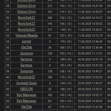
Demon Dovy
28
213
133 ( -12 )
11.06.2025 16:37:39
00
Demon Dovy
29
187
119 ( -13 )
11.06.2025 16:26:07
00
Novichok22
30
208
132 ( -12 )
11.06.2025 16:19:27
00
Novichok22
31
195
144 ( -13 )
11.06.2025 15:55:02
00
Novichok22
32
317
145 ( -8 )
11.06.2025 15:38:51
00
Черная Мамба
33
81
157 ( -19 )
11.06.2025 13:12:19
00
sermit
34
0
176 ( +8 )
11.06.2025 12:46:43
00
OleZhik
35
36
168 ( -21 )
11.06.2025 12:36:44
00
Энергия
36
128
153 ( +15 )
05.06.2025 11:11:51
00
Битюха
37
0
189 ( +8 )
05.06.2025 10:57:14
00
Битюха
38
0
181 ( +8 )
05.06.2025 10:41:30
00
Энергия
39
128
138 ( -16 )
03.06.2025 15:49:27
00
Novichok22
40
180
173 ( -15 )
03.06.2025 15:26:53
00
Андрей Оник
41
4
154 ( +9 )
29.05.2025 17:45:57
00
OBOLON
42
25
188 ( +9 )
29.05.2025 15:39:31
00
Хач Манукян
43
183
145 ( -14 )
29.05.2025 15:02:17
00
Хач Манукян
44
201
159 ( +18 )
29.05.2025 14:38:53
00
OleZhik
45
67
179 ( +11 )
29.05.2025 13:41:05
00