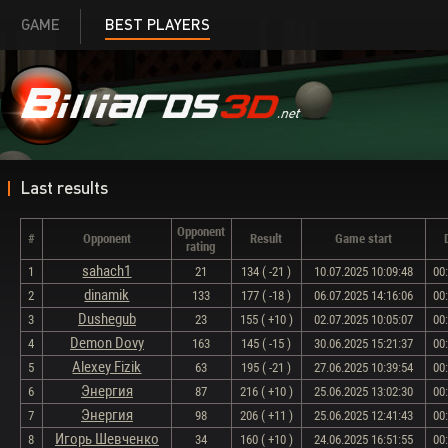
GAME
BEST PLAYERS
Last results
Opponent
#
Opponent
Result
Game start
rating
sahach1
1
21
134 ( -21 )
10.07.2025 10:09:48
00
dinamik
2
133
177 ( -18 )
06.07.2025 14:16:06
00
Dushegub
3
23
155 ( +10 )
02.07.2025 10:05:07
00
Demon Dovy
4
163
145 ( -15 )
30.06.2025 15:21:37
00
Alexey Fizik
5
63
195 ( -21 )
27.06.2025 10:39:54
00
Энергия
6
87
216 ( +10 )
25.06.2025 13:02:30
00
Энергия
7
98
206 ( +11 )
25.06.2025 12:41:43
00
Игорь Шевченко
8
34
160 ( +10 )
24.06.2025 16:51:55
00