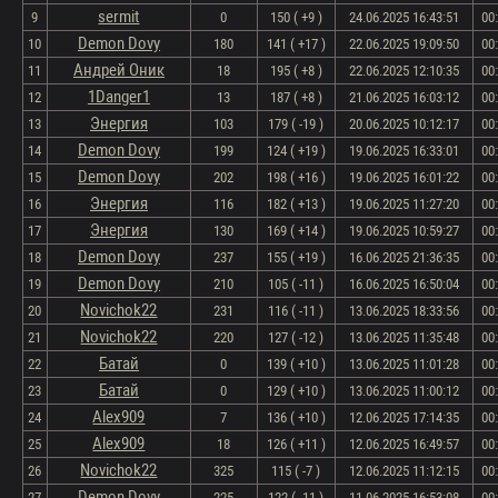
sermit
9
0
150 ( +9 )
24.06.2025 16:43:51
00
Demon Dovy
10
180
141 ( +17 )
22.06.2025 19:09:50
00
Андрей Оник
11
18
195 ( +8 )
22.06.2025 12:10:35
00
1Danger1
12
13
187 ( +8 )
21.06.2025 16:03:12
00
Энергия
13
103
179 ( -19 )
20.06.2025 10:12:17
00
Demon Dovy
14
199
124 ( +19 )
19.06.2025 16:33:01
00
Demon Dovy
15
202
198 ( +16 )
19.06.2025 16:01:22
00
Энергия
16
116
182 ( +13 )
19.06.2025 11:27:20
00
Энергия
17
130
169 ( +14 )
19.06.2025 10:59:27
00
Demon Dovy
18
237
155 ( +19 )
16.06.2025 21:36:35
00
Demon Dovy
19
210
105 ( -11 )
16.06.2025 16:50:04
00
Novichok22
20
231
116 ( -11 )
13.06.2025 18:33:56
00
Novichok22
21
220
127 ( -12 )
13.06.2025 11:35:48
00
Батай
22
0
139 ( +10 )
13.06.2025 11:01:28
00
Батай
23
0
129 ( +10 )
13.06.2025 11:00:12
00
Alex909
24
7
136 ( +10 )
12.06.2025 17:14:35
00
Alex909
25
18
126 ( +11 )
12.06.2025 16:49:57
00
Novichok22
26
325
115 ( -7 )
12.06.2025 11:12:15
00
Demon Dovy
27
225
122 ( -11 )
11.06.2025 16:53:08
00