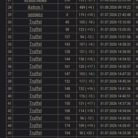
Astron 1
28
164
489 ( +4 )
01.08.2026 09:19:22
0
semipro
29
0
119 ( +10 )
31.07.2026 21:42:48
0
Truffel
30
45
105 ( -18 )
31.07.2026 15:16:00
0
Truffel
31
58
123 ( +13 )
31.07.2026 15:05:35
0
Truffel
32
157
94 ( -13 )
31.07.2026 15:01:56
0
Truffel
33
143
107 ( -14 )
31.07.2026 14:58:32
0
Truffel
34
128
121 ( -15 )
31.07.2026 14:58:00
0
Truffel
35
144
136 ( +16 )
31.07.2026 14:54:52
0
Truffel
36
161
120 ( +17 )
31.07.2026 14:50:57
0
Truffel
37
147
103 ( -14 )
31.07.2026 14:47:33
0
Truffel
38
132
117 ( -15 )
31.07.2026 14:45:34
0
Truffel
39
148
132 ( +16 )
31.07.2026 14:41:36
0
Truffel
40
133
116 ( -15 )
31.07.2026 14:40:51
0
Truffel
41
150
131 ( +17 )
31.07.2026 14:37:36
0
Truffel
42
168
114 ( +18 )
31.07.2026 14:34:04
0
Truffel
43
155
96 ( -13 )
31.07.2026 14:30:02
0
Truffel
44
174
109 ( +19 )
31.07.2026 14:28:41
0
Truffel
45
194
90 ( +20 )
31.07.2026 14:25:38
0