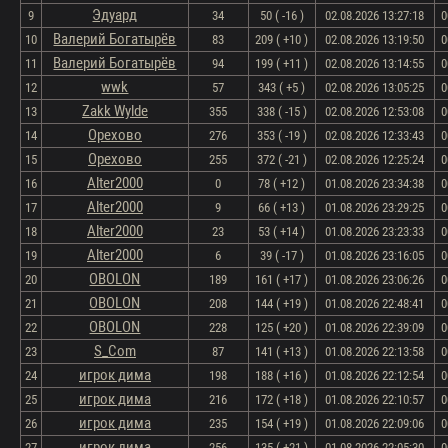
Эдуард
9
34
50 ( -16 )
02.08.2026 13:27:18
0
Валерий Богатырёв
10
83
209 ( +10 )
02.08.2026 13:19:50
0
Валерий Богатырёв
11
94
199 ( +11 )
02.08.2026 13:14:55
0
wwk
12
57
343 ( +5 )
02.08.2026 13:05:25
0
Zakk Wylde
13
355
338 ( -15 )
02.08.2026 12:53:08
0
Орехово
14
276
353 ( -19 )
02.08.2026 12:33:43
0
Орехово
15
255
372 ( -21 )
02.08.2026 12:25:24
0
Alter2000
16
0
78 ( +12 )
01.08.2026 23:34:38
0
Alter2000
17
9
66 ( +13 )
01.08.2026 23:29:25
0
Alter2000
18
23
53 ( +14 )
01.08.2026 23:23:33
0
Alter2000
19
6
39 ( -17 )
01.08.2026 23:16:05
0
OBOLON
20
189
161 ( +17 )
01.08.2026 23:06:26
0
OBOLON
21
208
144 ( +19 )
01.08.2026 22:48:41
0
OBOLON
22
228
125 ( +20 )
01.08.2026 22:39:09
0
S_Com
23
87
141 ( +13 )
01.08.2026 22:13:58
0
игрок дима
24
198
188 ( +16 )
01.08.2026 22:12:54
0
игрок дима
25
216
172 ( +18 )
01.08.2026 22:10:57
0
игрок дима
26
235
154 ( +19 )
01.08.2026 22:09:06
0
игрок дима
27
256
135 ( +21 )
01.08.2026 22:05:30
0