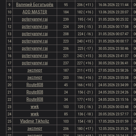
Валерий Богатырёв
9
95
206 ( +11 )
16.06.2026 22:11:44
0
ADD MASTER
10
184
182 ( +16 )
13.06.2026 23:20:07
0
poteryannyi rai
11
239
195 ( -14 )
31.05.2026 00:25:32
0
poteryannyi rai
12
224
209 ( -15 )
31.05.2026 00:17:08
0
poteryannyi rai
13
208
224 ( -16 )
31.05.2026 00:07:47
0
poteryannyi rai
14
223
240 ( +15 )
31.05.2026 00:00:17
0
poteryannyi rai
15
206
225 ( -17 )
30.05.2026 23:50:46
0
poteryannyi rai
16
221
242 ( +15 )
30.05.2026 23:41:37
0
poteryannyi rai
17
237
227 ( +16 )
30.05.2026 23:36:41
0
эксперт
18
187
211 ( +15 )
27.05.2026 23:58:26
0
эксперт
19
203
196 ( +16 )
27.05.2026 23:55:08
0
Route808
20
45
166 ( +10 )
24.05.2026 23:34:09
0
Route808
21
24
156 ( -21 )
24.05.2026 23:24:26
0
Route808
22
34
177 ( +10 )
24.05.2026 23:15:16
0
wwk
23
103
120 ( -16 )
21.05.2026 00:03:48
0
wwk
24
85
136 ( -18 )
20.05.2026 23:57:17
0
Vladimir Tikholiz
25
103
154 ( -18 )
17.05.2026 23:01:59
0
эксперт
26
206
180 ( +17 )
12.05.2026 23:35:26
0
эксперт
27
224
163 ( +18 )
12.05.2026 23:24:15
0