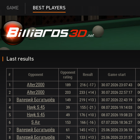
GAME
BEST PLAYERS
Last results
Opponent
#
Opponent
Result
Game start
rating
Alter2000
1
189
216 ( -17 )
30.07.2026 23:07:43
0
Alter2000
2
203
233 ( +14 )
30.07.2026 22:57:17
0
Валерий Богатырёв
3
149
219 ( +13 )
30.07.2026 22:43:19
0
Hayk S 45
4
39
155 ( -21 )
08.07.2026 19:14:03
0
Hayk S 45
5
49
176 ( +10 )
08.07.2026 19:08:23
0
S Air
6
153
166 ( -16 )
07.07.2026 18:36:27
0
Валерий Богатырёв
7
61
145 ( +12 )
25.06.2026 23:36:18
0
Валерий Богатырёв
8
74
133 ( +13 )
25.06.2026 23:31:57
0