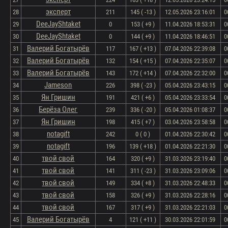
эксперт
28
211
145 ( -13 )
12.05.2026 23:16:01
0
DeeJayShtaket
29
0
153 ( +9 )
11.04.2026 18:53:31
0
DeeJayShtaket
30
0
144 ( +9 )
11.04.2026 18:46:51
0
Валерий Богатырёв
31
117
167 ( +13 )
07.04.2026 22:39:08
0
Валерий Богатырёв
32
132
154 ( +15 )
07.04.2026 22:35:07
0
Валерий Богатырёв
33
143
172 ( +14 )
07.04.2026 22:32:00
0
Jameson
34
226
398 ( -23 )
05.04.2026 23:43:15
0
Ян Гришин
35
191
421 ( +6 )
05.04.2026 23:33:54
0
Берёза Олег
36
239
336 ( -20 )
05.04.2026 01:08:37
0
Ян Гришин
37
198
415 ( +7 )
03.04.2026 23:58:58
0
notagift
38
242
0 ( 0 )
01.04.2026 22:30:42
0
notagift
39
196
139 ( +18 )
01.04.2026 22:21:30
0
твой свой
40
164
320 ( +9 )
31.03.2026 23:19:40
0
твой свой
41
141
311 ( -23 )
31.03.2026 23:09:06
0
твой свой
42
149
334 ( +8 )
31.03.2026 22:48:33
0
твой свой
43
158
326 ( +9 )
31.03.2026 22:28:16
0
твой свой
44
167
317 ( +9 )
31.03.2026 22:21:03
0
Валерий Богатырёв
45
4
121 ( +11 )
30.03.2026 22:01:59
0