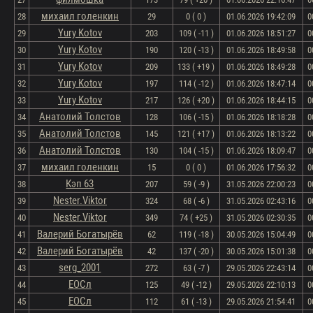
михаил голенкин
28
29
0 ( 0 )
01.06.2026 19:42:09
0
Yury Kotov
29
203
109 ( -11 )
01.06.2026 18:51:27
0
Yury Kotov
30
190
120 ( -13 )
01.06.2026 18:49:58
0
Yury Kotov
31
209
133 ( +19 )
01.06.2026 18:49:28
0
Yury Kotov
32
197
114 ( -12 )
01.06.2026 18:47:14
0
Yury Kotov
33
217
126 ( +20 )
01.06.2026 18:44:15
0
Анатолий Толстов
34
128
106 ( -15 )
01.06.2026 18:18:28
0
Анатолий Толстов
35
145
121 ( +17 )
01.06.2026 18:13:22
0
Анатолий Толстов
36
130
104 ( -15 )
01.06.2026 18:09:47
0
михаил голенкин
37
15
0 ( 0 )
01.06.2026 17:56:32
0
Кэп 63
38
207
59 ( -9 )
31.05.2026 22:00:23
0
Nester.Viktor
39
324
68 ( -6 )
31.05.2026 02:43:16
0
Nester.Viktor
40
349
74 ( +25 )
31.05.2026 02:30:35
0
Валерий Богатырёв
41
62
119 ( -18 )
30.05.2026 15:04:49
0
Валерий Богатырёв
42
42
137 ( -20 )
30.05.2026 15:01:38
0
serg_2001
43
272
63 ( -7 )
29.05.2026 22:43:14
0
ЕОСл
44
125
49 ( -12 )
29.05.2026 22:10:13
0
ЕОСл
45
112
61 ( -13 )
29.05.2026 21:54:41
0