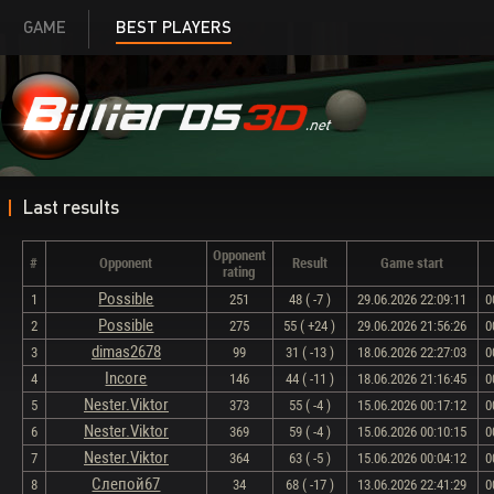
GAME
BEST PLAYERS
Last results
Opponent
#
Opponent
Result
Game start
rating
Possible
1
251
48 ( -7 )
29.06.2026 22:09:11
0
Possible
2
275
55 ( +24 )
29.06.2026 21:56:26
0
dimas2678
3
99
31 ( -13 )
18.06.2026 22:27:03
0
Incore
4
146
44 ( -11 )
18.06.2026 21:16:45
0
Nester.Viktor
5
373
55 ( -4 )
15.06.2026 00:17:12
0
Nester.Viktor
6
369
59 ( -4 )
15.06.2026 00:10:15
0
Nester.Viktor
7
364
63 ( -5 )
15.06.2026 00:04:12
0
Слепой67
8
34
68 ( -17 )
13.06.2026 22:41:29
0