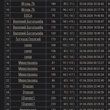
Игорь 76
9
189
85 ( -11 )
02.06.2026 23:36:42
0
Игорь 76
10
210
96 ( +21 )
02.06.2026 23:17:19
0
ЕОСл
11
79
75 ( -16 )
02.06.2026 19:40:43
0
Валерий Богатырёв
12
186
98 ( +19 )
02.06.2026 19:00:47
0
Валерий Богатырёв
13
175
79 ( -11 )
02.06.2026 18:56:44
0
Валерий Богатырёв
14
163
90 ( -12 )
02.06.2026 18:49:15
0
Тогузов Георгий
15
175
83 ( +20 )
02.06.2026 18:42:10
0
сидр
16
168
102 ( +19 )
02.06.2026 01:00:25
0
сидр
17
156
83 ( -12 )
02.06.2026 00:57:49
0
сидр
18
142
95 ( -14 )
02.06.2026 00:54:37
0
Миротворец
19
67
91 ( +15 )
02.06.2026 00:13:27
0
Миротворец
20
83
76 ( +16 )
02.06.2026 00:01:40
0
Миротворец
21
100
60 ( +17 )
01.06.2026 23:45:24
0
Миротворец
22
86
43 ( -14 )
01.06.2026 23:32:40
0
Dyaxan
23
52
57 ( -16 )
01.06.2026 22:49:20
0
Dyaxan
24
35
73 ( -17 )
01.06.2026 22:44:30
0
1Danger1
25
220
90 ( +21 )
01.06.2026 22:37:42
0
1Danger1
26
210
69 ( -10 )
01.06.2026 22:29:53
0
филмошка
27
173
79 ( +20 )
01.06.2026 22:16:47
0