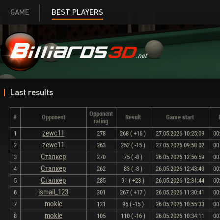
GAME
BEST PLAYERS
Last results
Opponent
#
Opponent
Result
Game start
rating
zewc11
1
278
268 ( +16 )
27.05.2026 10:25:09
00
zewc11
2
263
252 ( -15 )
27.05.2026 09:58:02
00
Сталкер
3
270
75 ( -8 )
26.05.2026 12:56:59
00
Сталкер
4
262
83 ( -8 )
26.05.2026 12:43:49
00
Сталкер
5
285
91 ( +23 )
26.05.2026 12:31:44
00
ismail_123
6
301
267 ( +17 )
26.05.2026 11:30:41
00
mokle
7
121
95 ( -15 )
26.05.2026 10:55:33
00
mokle
8
105
110 ( -16 )
26.05.2026 10:34:11
00