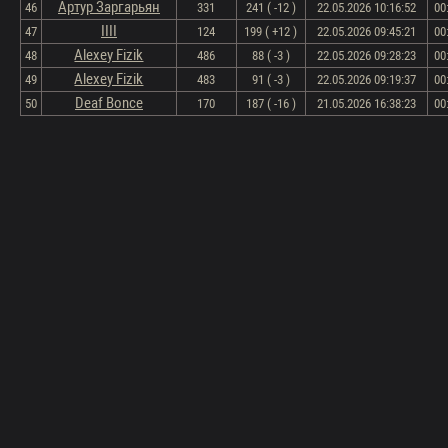
Артур Заргарьян
46
331
241 ( -12 )
22.05.2026 10:16:52
00
IIII
47
124
199 ( +12 )
22.05.2026 09:45:21
00
Alexey Fizik
48
486
88 ( -3 )
22.05.2026 09:28:23
00
Alexey Fizik
49
483
91 ( -3 )
22.05.2026 09:19:37
00
Deaf Bonce
50
170
187 ( -16 )
21.05.2026 16:38:23
00