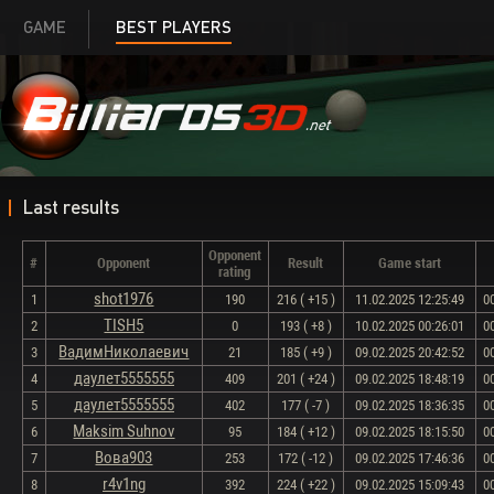
GAME
BEST PLAYERS
Last results
Opponent
#
Opponent
Result
Game start
rating
shot1976
1
190
216 ( +15 )
11.02.2025 12:25:49
0
TISH5
2
0
193 ( +8 )
10.02.2025 00:26:01
0
ВадимНиколаевич
3
21
185 ( +9 )
09.02.2025 20:42:52
0
даулет5555555
4
409
201 ( +24 )
09.02.2025 18:48:19
0
даулет5555555
5
402
177 ( -7 )
09.02.2025 18:36:35
0
Maksim Suhnov
6
95
184 ( +12 )
09.02.2025 18:15:50
0
Вова903
7
253
172 ( -12 )
09.02.2025 17:46:36
0
r4v1ng
8
392
224 ( +22 )
09.02.2025 15:09:43
0