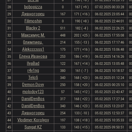
bobopizza
28
0
167 ( +9 )
07.02.2025 00:33:28
0
Дивногорец
29
167
171 ( +16 )
06.02.2025 23:05:44
0
Filimoshin
30
0
190 ( +8 )
06.02.2025 22:44:01
0
Blacky 2
31
511
182 ( -4 )
06.02.2025 22:26:25
0
Максимус М.
32
448
202 ( +25 )
06.02.2025 17:55:08
0
0лимпиец.
33
214
155 ( -13 )
06.02.2025 17:17:46
0
Alekcccsss1
34
175
177 ( +16 )
06.02.2025 15:06:48
0
Елена Иванова
35
253
186 ( +19 )
06.02.2025 14:16:26
0
IlyaBad
36
122
167 ( +14 )
06.02.2025 13:05:48
0
r4v1ng
37
380
161 ( -7 )
06.02.2025 10:18:57
0
TeloS
38
340
168 ( +23 )
06.02.2025 01:12:24
0
Demon Dovy
39
250
158 ( +20 )
06.02.2025 00:25:10
0
molodoy123
40
57
145 ( +12 )
05.02.2025 22:43:47
0
DaniilDenBos
41
317
168 ( +22 )
05.02.2025 17:27:34
0
DaniilDenBos
42
340
146 ( +23 )
05.02.2025 13:23:07
0
Дивногорец
43
254
133 ( -10 )
05.02.2025 12:53:37
0
Vlodimer Korolyov
44
197
138 ( +18 )
05.02.2025 10:35:33
0
Sungat KZ
45
133
143 ( +15 )
05.02.2025 09:50:51
0