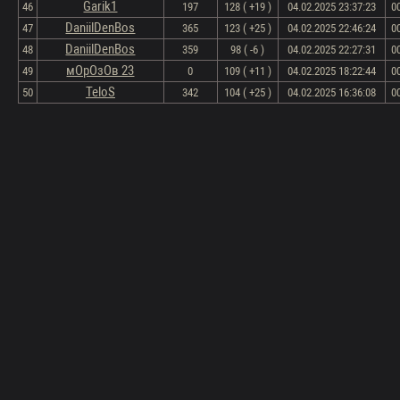
Garik1
46
197
128 ( +19 )
04.02.2025 23:37:23
0
DaniilDenBos
47
365
123 ( +25 )
04.02.2025 22:46:24
0
DaniilDenBos
48
359
98 ( -6 )
04.02.2025 22:27:31
0
мОрОзОв 23
49
0
109 ( +11 )
04.02.2025 18:22:44
0
TeloS
50
342
104 ( +25 )
04.02.2025 16:36:08
0