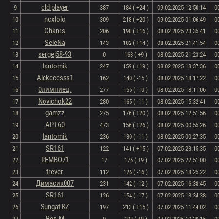
old player
9
387
184 ( +24 )
09.02.2025 12:50:14
0
ncxlolo
10
309
218 ( +20 )
09.02.2025 01:06:49
0
Chknrs
11
206
198 ( +16 )
08.02.2025 23:35:41
0
SeleNa
12
143
182 ( +14 )
08.02.2025 21:41:54
0
sergej58-93
13
0
168 ( +9 )
08.02.2025 21:23:24
0
fantomik
14
247
159 ( +19 )
08.02.2025 18:37:36
0
Alekcccsss1
15
162
140 ( -15 )
08.02.2025 18:17:22
0
0лимпиец.
16
277
155 ( -10 )
08.02.2025 18:11:06
0
Novichok22
17
280
165 ( -11 )
08.02.2025 15:32:41
0
gamzz
18
275
176 ( +20 )
08.02.2025 12:51:56
0
АРТ60
19
473
156 ( +26 )
08.02.2025 00:55:26
0
fantomik
20
236
130 ( -11 )
08.02.2025 00:27:35
0
SR161
21
122
141 ( +15 )
07.02.2025 23:15:35
0
REMBO71
22
17
176 ( +9 )
07.02.2025 22:51:00
0
trever
23
112
126 ( -16 )
07.02.2025 18:25:22
0
Димасик007
24
231
142 ( -12 )
07.02.2025 16:38:45
0
SR161
25
126
154 ( -17 )
07.02.2025 13:34:38
0
Sungat KZ
26
197
213 ( +15 )
07.02.2025 11:44:02
0
Bes.M
27
0
198 ( +8 )
07.02.2025 10:20:15
0